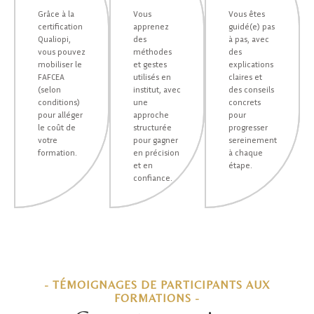
Grâce à la
Vous
Vous êtes
certification
apprenez
guidé(e) pas
Qualiopi,
des
à pas, avec
vous pouvez
méthodes
des
mobiliser le
et gestes
explications
FAFCEA
utilisés en
claires et
(selon
institut, avec
des conseils
conditions)
une
concrets
pour alléger
approche
pour
le coût de
structurée
progresser
votre
pour gagner
sereinement
formation.
en précision
à chaque
et en
étape.
confiance.
- TÉMOIGNAGES DE PARTICIPANTS AUX
FORMATIONS -