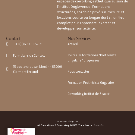
espaces de coworking esthétique
au sein de
vivement AL Formation à toutes les 
l’institut Ongl’Avenue. Formations
structurées, coaching privé sur-mesure et
personnes souhaitant se former 
locations courte ou longue durée : un lieu
sérieusement au métier de prothésiste 
complet pour apprendre, exercer et
ongulaire.
développer son activité.
Contact
Nos Services
Accueil
+33 (0)6 33 38 52 73
Toutes les formations "Prothésiste
Formulaire de Contact
ongulaire" proposées
15 boulevard Jean Moulin - 63000
Nous contacter
Clermont ferrand
Formation Prothésiste Ongulaire
Coworking Institut de Beauté
Mentions légales
AL Formations & Coworking © 2026. Tous droits réservés
Site réalisé par :