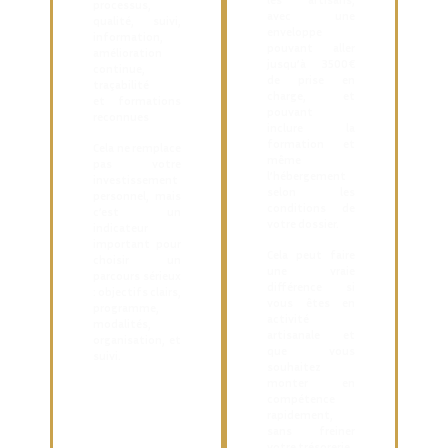
processus,
avec une
qualité, suivi,
enveloppe
information,
pouvant aller
amélioration
jusqu’à
3500€
continue,
de prise en
traçabilité
charge, et
et formations
pouvant
reconnues
inclure
la
formation et
Cela ne remplace
même
pas votre
l’hébergement
investissement
selon les
personnel, mais
conditions de
c’est un
votre dossier.
indicateur
important pour
Cela peut faire
choisir un
une vraie
parcours sérieux
différence si
: objectifs clairs,
vous êtes en
programme,
activité
modalités,
artisanale et
organisation, et
que vous
suivi.
souhaitez
monter en
compétence
rapidement,
sans freiner
votre trésorerie.