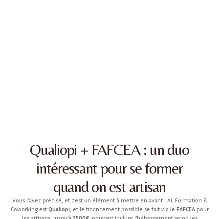
Qualiopi + FAFCEA : un duo
intéressant pour se former
quand on est artisan
Vous l’avez précisé, et c’est un élément à mettre en avant : AL Formation &
Coworking est
Qualiopi
, et le financement possible se fait via le
FAFCEA
pour
les artisans, jusqu’à
3500€
, pouvant inclure l’hébergement selon les