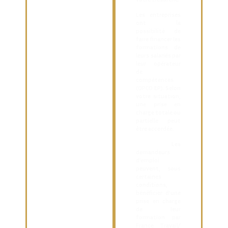
Les entreprises
ont la
possibilité de
faire financer les
formations de
leurs salariés par
leur opérateur
de
compétences
(OPCO EP). Selon
votre situation,
une prise en
charge totale ou
partielle peut
être accordée.
Les
demandeurs
d’emploi
peuvent, sous
certaines
conditions,
bénéficier d’une
prise en charge
de leur
formation par
France Travail/