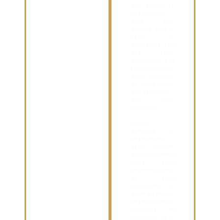
pôle emploi. Ce
financement
peut être
accordé dans le
cadre de
dispositifs tels
que l’Aide
Individuelle à la
Formation (AIF),
après validation
de votre projet
professionnel
par votre
conseiller.
Chaque
demande de
financement
étant étudiée
individuellement,
nous vous
recommandons
de vous
rapprocher de
votre organisme
financeur afin de
connaître les
modalités et le