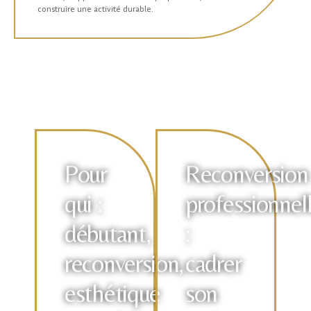
construire une activité durable.
Pour
Reconversion
qui :
professionnel
débutant,
:
reconversion,
cadrer
esthétique
son