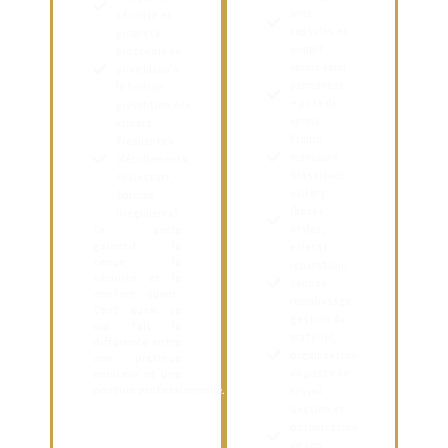
avec
sécurité et
capsules et
propreté
poppit
protocole de
vernis semi
pose jusqu’à
permanent
la finition
+ pose de
prévention des
vernis
erreurs
french
fréquentes
manucure
(décollements,
(classique)
épaisseurs,
nail art
formes
(bases,
irrégulières)
Ce socle
styles,
garantit la
effets)
tenue, la
réparation,
sécurité et le
dépose,
confort client.
remplissage
C’est aussi ce
gestion du
qui fait la
matériel,
différence entre
organisation
une pratique
amateur et une
du poste de
posture
professionnelle
.
travail
Gestion et
optimisation
de son