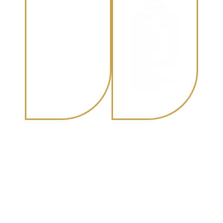
planning
L’objectif est de
vous rendre
capable de
répondre à la
demande de
clients très
variés : naturel,
discret,
événementiel,
artistique.