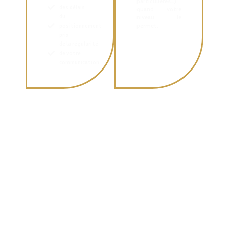
particulières…)
des délais
quand votre
du
niveau le
permet.
positionnement
prix
de la régularité
de votre
communication