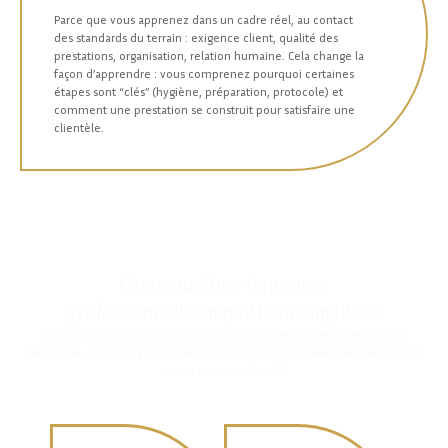
Parce que vous apprenez dans un cadre réel, au contact
des standards du terrain : exigence client, qualité des
prestations, organisation, relation humaine. Cela change la
façon d’apprendre : vous comprenez pourquoi certaines
étapes sont “clés” (hygiène, préparation, protocole) et
comment une prestation se construit pour satisfaire une
clientèle.
Contenu d’une formation
professionnelle en prothésie ongulaire
Une
formation professionnelle
doit vous amener à maîtriser un socle
technique, puis à progresser vers des techniques plus avancées selon votre
niveau et votre objectif.