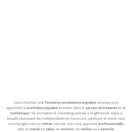
Vous cherchez une
formation prothésiste ongulaire
sérieuse pour
apprendre la
prothésie ongulaire
et entrer dans le
secteur de la beauté
et de
l’
esthétique
? AL Formation & Coworking (adossé à Ongl’Avenue, espace
beauté réunissant des indépendants en manucure, pédicure et soins) vous
accompagne vers un
métier
concret, avec une approche
professionnelle
,
utile au
travail
en
salon
, en
institut
, en
nail bar
ou à
domicile
.