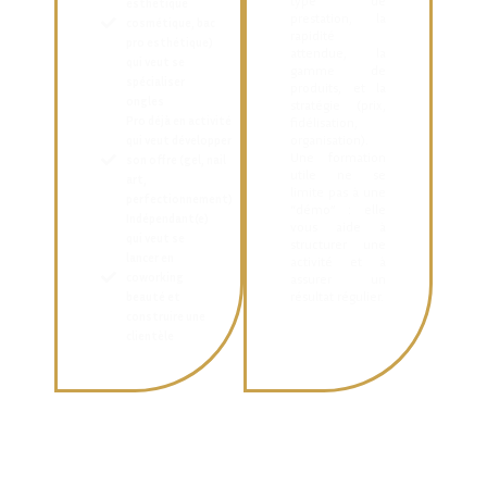
type de
esthétique
prestation, la
cosmétique, bac
rapidité
pro esthétique)
attendue, la
qui veut se
gamme de
spécialiser
produits, et la
ongles
stratégie (prix,
Pro déjà en activité
fidélisation,
organisation).
qui veut développer
Une formation
son offre (gel, nail
utile ne se
art,
limite pas à une
perfectionnement)
“démo” : elle
Indépendant(e)
vous aide à
qui veut se
structurer une
lancer en
activité et à
coworking
assurer un
résultat régulier.
beauté et
construire une
clientèle