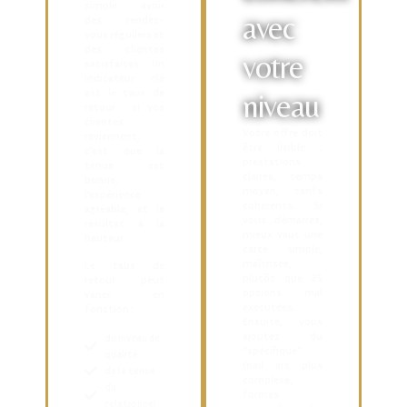
simple : avoir
avec
des rendez-
vous réguliers et
des clientes
votre
satisfaites. Un
indicateur clé
est le
taux de
niveau
retour
: si vos
clientes
Votre offre doit
reviennent,
être lisible :
c’est que la
prestations
tenue est
claires, temps
bonne,
moyen, tarifs
l’expérience
cohérents. Si
agréable, et le
vous démarrez,
résultat à la
mieux vaut une
hauteur.
carte simple,
maîtrisée,
Le taux de
plutôt que 25
retour peut
options mal
varier en
exécutées.
fonction :
Ensuite, vous
ajoutez du
du niveau de
“spécifique”
qualité
(nail art plus
de la tenue
complexe,
du
formes
relationnel