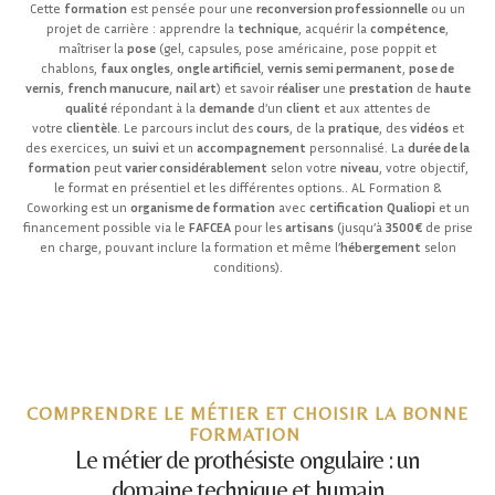
Cette
formation
est pensée pour une
reconversion professionnelle
ou un
projet de carrière : apprendre la
technique
, acquérir la
compétence
,
maîtriser la
pose
(gel, capsules, pose américaine, pose poppit et
chablons,
faux ongles
,
ongle artificiel
,
vernis semi permanent
,
pose de
vernis
,
french manucure
,
nail art
) et savoir
réaliser
une
prestation
de
haute
qualité
répondant à la
demande
d’un
client
et aux attentes de
votre
clientèle
. Le parcours inclut des
cours
, de la
pratique
, des
vidéos
et
des exercices, un
suivi
et un
accompagnement
personnalisé. La
durée de la
formation
peut
varier considérablement
selon votre
niveau
, votre objectif,
le format en présentiel et les différentes options.. AL Formation &
Coworking est un
organisme de formation
avec
certification
Qualiopi
et un
financement possible via le
FAFCEA
pour les
artisans
(jusqu’à
3500€
de prise
en charge, pouvant inclure la formation et même l’
hébergement
selon
conditions).
COMPRENDRE LE MÉTIER ET CHOISIR LA BONNE
FORMATION
Le métier de prothésiste ongulaire : un
domaine technique et humain