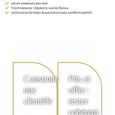
nail art simple puis plus varié
french manucure : régularité, sourire, finesse
optimisation du temps de prestation (sans sacrifier la qualité)
Lancer et démarrer : organisation, prix,
clientèle, et “taux de retour”
Construire
Prix et
une
offre :
clientèle
rester
Au départ, votre
cohérent
objectif est